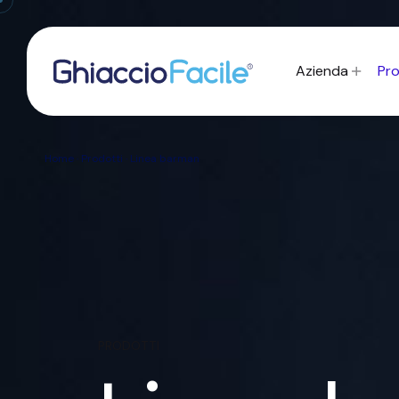
Azienda
Pro
Home
· Prodotti · Linea barman
PRODOTTI