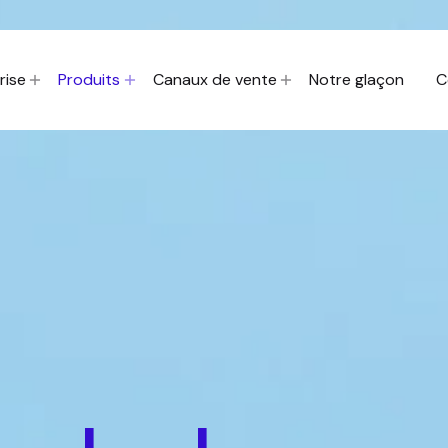
rise
Produits
Canaux de vente
Notre glaçon
C