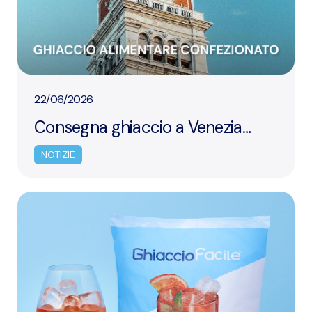
22/06/2026
Consegna ghiaccio a Venezia
Centro Storico: il servizio
NOTIZIE
dedicato a bar, ristoranti, hotel ed
eventi