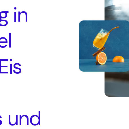
 in
el
Eis
s und