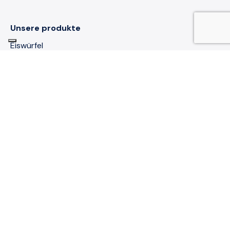
Unsere produkte
Eiswürfel
Crushed Ice
Easy Ice Einzelportion
Linie Barman
Private Label
Trockeneis
Hoshizaki-Eis
Vertriebskanäle
Große Handelsketten
Händler für Tiefkühlprodukte und Catering